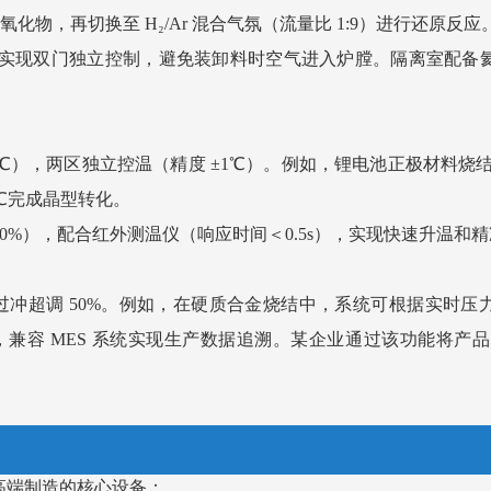
化物，再切换至 H₂/Ar 混合气氛（流量比 1:9）进行还原反应
8.9），实现双门独立控制，避免装卸料时空气进入炉膛。隔离室配
600℃），两区独立控温（精度 ±1℃）。例如，锂电池正极材料烧
00℃完成晶型转化。
 40%），配合红外测温仪（响应时间＜0.5s），实现快速升温和
少过冲超调 50%。例如，在硬质合金烧结中，系统可根据实时压
，兼容 MES 系统实现生产数据追溯。某企业通过该功能将产品良
高端制造的核心设备：