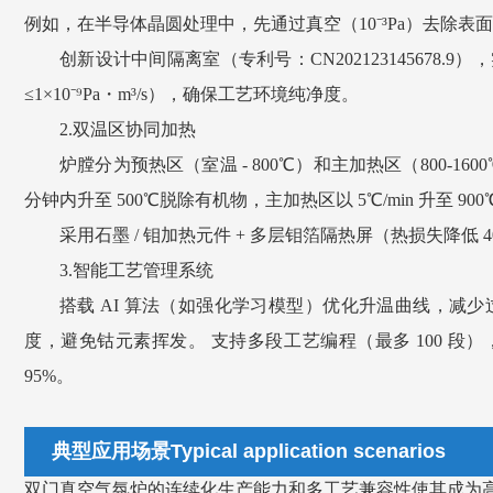
例如，在半导体晶圆处理中，先通过真空（10⁻³Pa）去除表面氧
创新设计中间隔离室（专利号：CN20212314567
≤1×10⁻⁹Pa・m³/s），确保工艺环境纯净度。
2.双温区协同加热
炉膛分为预热区（室温 - 800℃）和主加热区（800-1
分钟内升至 500℃脱除有机物，主加热区以 5℃/min 升至 9
采用石墨 / 钼加热元件 + 多层钼箔隔热屏（热损失降低
3.智能工艺管理系统
搭载 AI 算法（如强化学习模型）优化升温曲线，减
度，避免钴元素挥发。 支持多段工艺编程（最多 100 段）
95%。
典型应用场景Typical application scenarios
双门真空气氛炉的连续化生产能力和多工艺兼容性使其成为