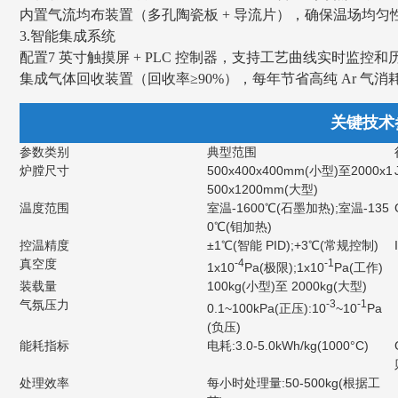
内置气流均布装置（多孔陶瓷板 + 导流片），确保温场均匀性≤
3.智能集成系统
配置7 英寸触摸屏 + PLC 控制器，支持工艺曲线实时监控
集成气体回收装置（回收率≥90%），每年节省高纯 Ar 气消耗约
关键技术参数 K
参数类别
典型范围
炉膛尺寸
500x400x400mm(小型)至2000x1
500x1200mm(大型)
温度范围
室温-1600℃(石墨加热);室温-135
0℃(钼加热)
控温精度
±1℃(智能 PID);+3℃(常规控制)
真空度
-4
-1
1x10
Pa(极限);1x10
Pa(工作)
装载量
100kg(小型)至 2000kg(大型)
气氛压力
-3
-1
0.1~100kPa(正压):10
~10
Pa
(负压)
能耗指标
电耗:3.0-5.0kWh/kg(1000°C)
处理效率
每小时处理量:50-500kg(根据工