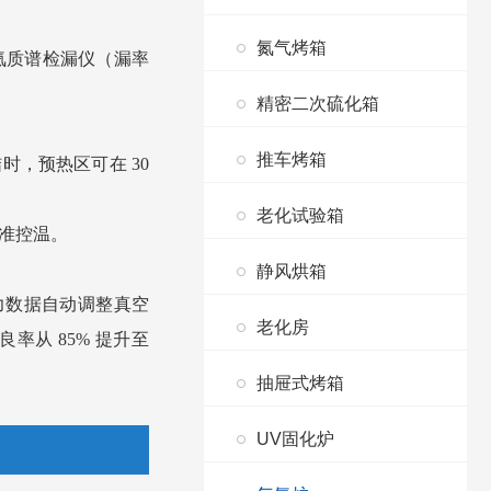
。
氮气烤箱
备氦质谱检漏仪（漏率
精密二次硫化箱
推车烤箱
结时，预热区可在 30
老化试验箱
精准控温。
静风烘箱
力数据自动调整真空
老化房
率从 85% 提升至
抽屉式烤箱
UV固化炉