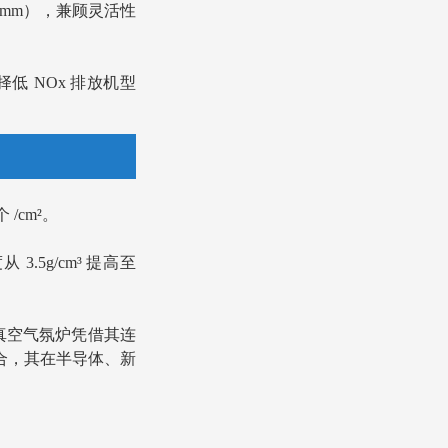
0mm），兼顾灵活性
低 NOx 排放机型
 /cm²。
3.5g/cm³ 提高至
。双门真空气氛炉凭借其连
合，其在半导体、新