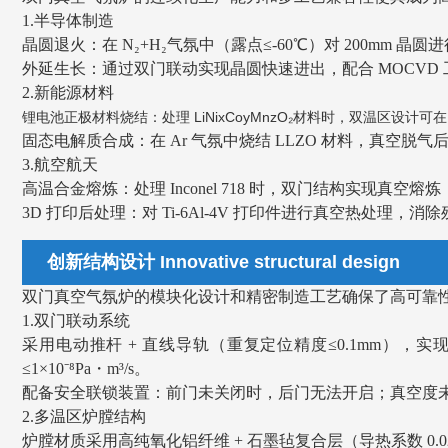
1.半导体制造
晶圆退火：在 N₂+H₂气氛中（露点≤-60℃）对 200mm 晶圆
外延生长：通过双门联动实现晶圆快速进出，配合 MOCVD 工
2.新能源材料
锂电池正极材料烧结：处理 LiNixCoyMnzO₂材料时，双温区设计可在
固态电解质合成：在 Ar 气氛中烧结 LLZO 材料，真空脱气后密
3.航空航天
高温合金熔炼：处理 Inconel 718 时，双门结构实现真空熔
3D 打印后处理：对 Ti-6Al-4V 打印件进行真空热处理，消除
创新结构设计 Innovative structural design
双门真空气氛炉的模块化设计和精密制造工艺确保了高可靠
1.双门联动系统
采用电动推杆 + 直线导轨（重复定位精度≤0.1mm），
≤1×10⁻⁸Pa・m³/s。
配备安全联锁装置：前门未关闭时，后门无法开启；真空度
2.多温区炉膛结构
炉膛材质采用高纯氧化铝纤维 + 石墨毡复合层（导热系数 0.0