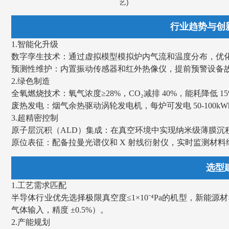
艺)
行业趋势与创新 Indu
1.智能化升级
数字孪生技术：通过虚拟模型模拟炉内气流和温度分布，优化
预测性维护：内置振动传感器和红外热像仪，提前预警设备故
2.绿色制造
全氧燃烧技术：氧气浓度≥28%，CO₂减排 40%，能耗降低 1
废热发电：烟气余热驱动涡轮发电机，每炉可发电 50-100kW
3.超精密控制
原子层沉积（ALD）集成：在真空环境中实现纳米级薄膜沉积，
原位表征：配备拉曼光谱仪和 X 射线衍射仪，实时监测材料
选型建议 S
1.工艺需求匹配
半导体行业优先选择极限真空度≤1×10⁻⁴Pa的机型，新能源材料
气体输入，精度 ±0.5%）。
2.产能规划