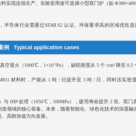
出料实现连续生产。实验室用途可选择小型双门炉（如 Φ300×40
），半导体行业需通过SEMI S2 认证。环保要求高的区域优先选择
pical application cases
退火（1000℃，1×10⁻³Pa），缺陷密度从 5 个 /cm² 降至 0.5 个
811 材料时，产能从 1 吨 / 日提升至 3 吨 / 日，同时压实密度从 
0℃）与 HIP 处理（1050℃，100MPa），疲劳寿命提升 2 倍
制造领域的核心装备。未来，随着智能化、绿色化技术的深度融
耗、高附加值方向发展。