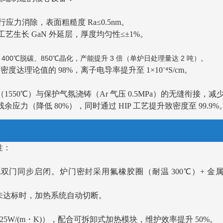
进行应力消除，表面粗糙度 Ra≤0.5nm。
艺生长 GaN 外延层，厚度均匀性≤±1%。
 400℃脱碳、850℃晶化，产能提升 3 倍（单炉日处理量达 2 吨）。
度达理论值的 98%，离子电导率提升至 1×10⁻⁴S/cm。
炼（1550℃）与保护气氛浇铸（Ar 气压 0.5MPa）的无缝衔接，减
残余应力（降低 80%），同时通过 HIP 工艺提升致密度至 99.9%
性：
实现双门同步启闭。炉门密封采用氟橡胶圈（耐温 300℃）+ 
未达标时，加热系统自动切断。
25W/(m・K)），配合可拆卸式加热模块，维护效率提升 50%。