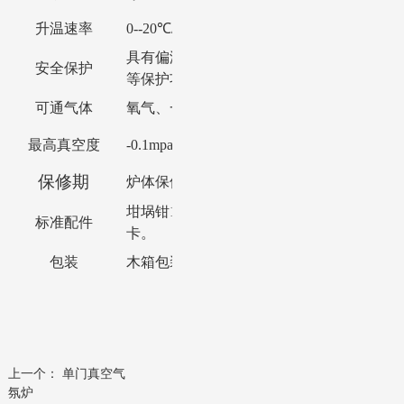
升温速率
0--
2
0℃/min任意设定，建议≦
1
0℃/min
具有偏温保护、超温保护、断偶保护、超流
安全保护
等保护功能
可通气体
氧气、一氧化碳、氮气、氩气、水蒸气等各
最高真空度
-0.1mpa
保修期
炉体保修一年（加热体除外），终身保修
坩埚钳
1把，防高温手套1双，使用说明书1
标准配件
卡。
包装
木箱包装并且内有发泡沫填充，塑料薄膜包
上一个：
单门真空气
氛炉