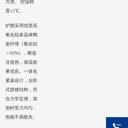
方便。 控温精
度±1℃。
炉膛采用优质高
氧化铝多晶体陶
瓷纤维（氧化铝
＞
9
2
%），耐急
冷急热，保温效
果优良。
一体化
紧凑设计，台阶
式拼接结构，符
合力学定律，加
热时受力均匀，
热能不易散失。