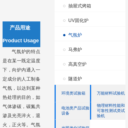
抽屉式烤箱
UV固化炉
产品用途
气氛炉
Product Usage
马弗炉
气氛炉的特点
是在某一既定温度
高真空炉
下，向炉内通入一
隧道炉
定成分的人工制备
气氛，以达到某种
环境类试验箱
万能材料试验机
热处理的目的，如
物理材料性能和
气体渗碳，碳氮共
电池类产品试验
可靠性测试类试
设备
渗及光亮淬火，退
验机
火，正火等。气氛