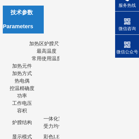
服务热线
技术参数
Parameters
微信咨询
加热区炉膛尺寸
400×300×
最高温度
1200
微信公众号
常用使用温度
1100
加热元件
电阻丝
加热方式
三面加热
热电偶
K型
控温精确度
±1℃
功率
9kw左右
工作电压
380V
容积
36L
一体化紧凑设计，台阶式拼接结构，符合力
炉膛结构
受力均匀，热能不易散失。
显示模式
彩色
LED显示