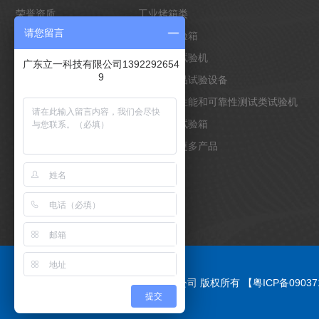
荣誉资质
工业烤箱类
请您留言
企业形象
环境类试验箱
合作客户
万能材料试验机
广东立一科技有限公司1392292654
9
客户案例
电池类产品试验设备
非标定制
物理材料性能和可靠性测试类试验机
光照老化试验箱
点击查看更多产品
Copyright © 2021 广东立一科技有限公司 版权所有
【粤ICP备0903
提交