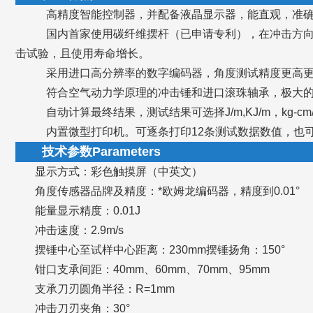
高精度智能控制器，并配备液晶显示器，能直观，准确
国内首家使用碳纤维摆杆（已申请专利），在冲击方向
击试验，且使用寿命增长。
采用进口高分辨率的数字编码器，角度测试精度更高
符合空气动力学原理的冲击锤和进口滚珠轴承，极大的
自动计算最终结果，测试结果可选择J/m,KJ/m，kg-cm/cm,
内置微型打印机。可逐条打印12条测试数据数值，也
技术参数Parameters
显示方式：彩色触摸屏（中英文）
角度传感器品牌及精度：*欧姆龙编码器，精度到0.01°
能量显示精度：0.01J
冲击速度：2.9m/s
摆锤中心至试样中心距离：230mm摆锤扬角：150°
钳口支承间距：40mm、60mm、70mm、95mm
支承刀刃圆角半径：R=1mm
冲击刀刃夹角：30°