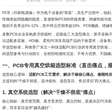
发表日期：2026-03-25 访问量：733
PCB
“
”
（印刷电路板）作为电子设备的
骨架
，其生产过程中，蚀刻
PCB
性物质如同隐藏的隐患，直接影响
的焊接质量、绝缘性能与使
5%-12%
10%
PCB
致的不良率达
，其中焊点空洞率超
、
翘曲、绝缘
PCB
多数
企业采购真空烘箱时，还面临三大选型痛点：新手采购
HDI
PCB
法适配多层板、
板、柔性
等高端产品的干燥需求；设备售
PCB
学选型标准，再推荐广东立一科技适配
行业的专用真空烘箱，
的选型参考与行动指引，全程拒绝感性渲染、不夸大优势、不隐瞒
一、
PCB
专用真空烘箱选型标准（直击痛点，
PCB
选型核心逻辑：
适配
工艺需求、解决干燥核心痛点、兼顾性
“
”
文提到的
干燥不彻底、温冲损伤、选型盲目、售后滞后
四大痛点
1.
真空系统选型（解决
“
干燥不彻底
”
痛点）
PCB
核心指标：真空度范围、真空泵类型、露点控制，直接决定
表
“
”
择，而非盲目追求
越高越好
：