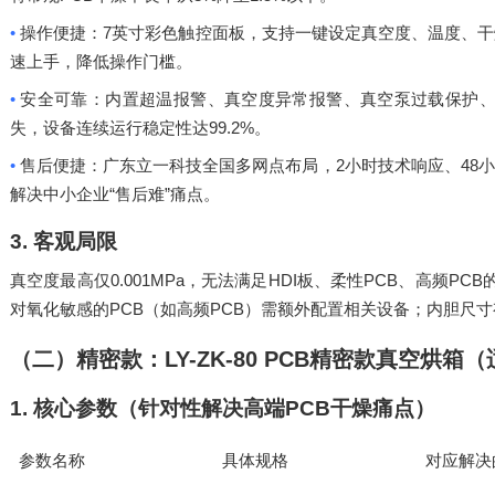
•
7
操作便捷：
英寸彩色触控面板，支持一键设定真空度、温度、干
速上手，降低操作门槛。
•
安全可靠：内置超温报警、真空度异常报警、真空泵过载保护
99.2%
失，设备连续运行稳定性达
。
•
2
48
售后便捷：广东立一科技全国多网点布局，
小时技术响应、
小
“
”
解决中小企业
售后难
痛点。
3.
客观局限
0.001MPa
HDI
PCB
PCB
真空度最高仅
，无法满足
板、柔性
、高频
PCB
PCB
对氧化敏感的
（如高频
）需额外配置相关设备；内胆尺寸
（二）精密款：
LY-ZK-80 PCB
精密款真空烘箱（
1.
核心参数（针对性解决高端
PCB
干燥痛点）
参数名称
具体规格
对应解决