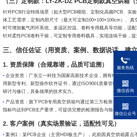
（三）定制款：
LY-ZK-DZ PCB
定制款真空烘箱（
PCB
PCB
PCB
针对
行业特殊场景（如大型
模组、定制化高频
、实验
100×100×100cm
体工艺需求，定制内胆尺寸（最大可定制
）、真
时可增加氮气闭环系统、多温区控温、卷料专用载具等功能，适配
PCB
针对柔性
卷料干燥，可定制专用卷料载具，实现连续干燥，提
三、信任佐证（用资质、案例、数据说话，建
1.
资质保障（合规靠谱，品质可追溯）
服务热线
•
企业资质：广东立一科技为国家高新技术企业，拥有经验丰富的
ISO9001
C
用新型专利、新型操作软件证书，通过
质量管理体系、
微信咨询
研讨与修订，具备雄厚的技术实力。
•
PCB
IPC-
产品资质：旗下
专用真空烘箱均通过第三方检测，符合
PCB
指标均达到
生产要求，可提供完整的检测报告与验证文件，确
微信公众号
2.
客户案例（真实场景验证，适配性可见）
•
1
PCB
HDI
案例
：某
企业（主营
板生产），此前因真空烘箱露点