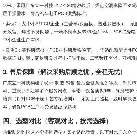
10%
LY-ZK-80
3%
；采用广东立一科技
精密款后，焊点空洞率降至
PCB
层干燥需求，符合汽车电子
供货标准。
•
2
PCB
/
案例
：某中小型
企业（主营单
双面板、普通多层板），采
8%
1.5%
PCB
分残留、焊接不良问题，干燥不良率从
降至
，
绝缘电
中小企业生产需求。
•
3
PCB
P
案例
：某科研院校（
材料研发实验室），需适配新型柔性
数据追溯功能，满足研发过程中样品干燥、工艺验证需求，可精准
3.
售后保障（解决采购后顾之忧，全程无忧）
-
-
-
P
广东立一科技构建了设计
制造
销售
售后全链条服务体系，针对
1
司、重庆办事处等多个服务网点，承诺：设备质保
年，终身维护
PCB
培训（针对
干燥工艺专项培训），定期上门巡检，及时解决设
PCB
本，确保
生产不受设备故障影响。
四、选型对比（客观对比，按需选择）
为帮助采购快速区分不同选型方案的适配场景，以下对比广东立一