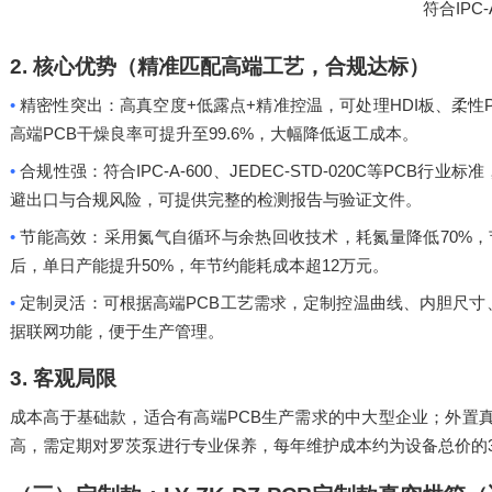
IPC-
符合
2.
核心优势（精准匹配高端工艺，合规达标）
•
+
+
HDI
精密性突出：高真空度
低露点
精准控温，可处理
板、柔性
PCB
99.6%
高端
干燥良率可提升至
，大幅降低返工成本。
•
IPC-A-600
JEDEC-STD-020C
PCB
合规性强：符合
、
等
行业标准
避出口与合规风险，可提供完整的检测报告与验证文件。
•
70%
节能高效：采用氮气自循环与余热回收技术，耗氮量降低
，
50%
12
后，单日产能提升
，年节约能耗成本超
万元。
•
PCB
定制灵活：可根据高端
工艺需求，定制控温曲线、内胆尺寸
据联网功能，便于生产管理。
3.
客观局限
PCB
成本高于基础款，适合有高端
生产需求的中大型企业；外置
高，需定期对罗茨泵进行专业保养，每年维护成本约为设备总价的