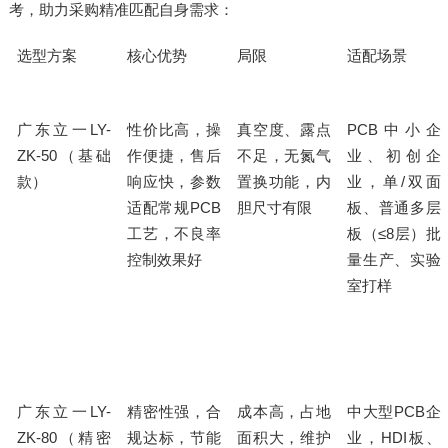
考，助力采购精准匹配自身需求：
选型方案
核心优势
局限
适配场景
广东立一
LY-
性价比高，操
真空度、露点
PCB
中小企
ZK-50
作便捷，售后
不足，无氮气
（基础
业、初创企
响应快，参数
置换功能，内
/
款）
业，单
双面
适配常规
PCB
胆尺寸有限
板、普通多层
≤8
工艺，不良率
板（
层）批
控制效果好
量生产、实验
室打样
广东立一
LY-
精密性强，合
成本高，占地
中大型
PCB
企
ZK-80
规达标，节能
面积大，维护
HDI
（精密
业，
板、