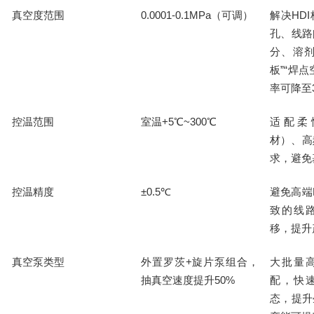
真空度范围
0.0001-0.1MPa
解决
HDI
（可调）
孔、线路
分、溶
”“
板
焊点
率可降至
控温范围
室温
+5℃~300℃
适配柔
材）、高
求，避免
控温精度
±0.5℃
避免高端
致的线
移，提升
真空泵类型
外置罗茨
+
大批量
旋片泵组合，
50%
抽真空速度提升
配，快
态，提升