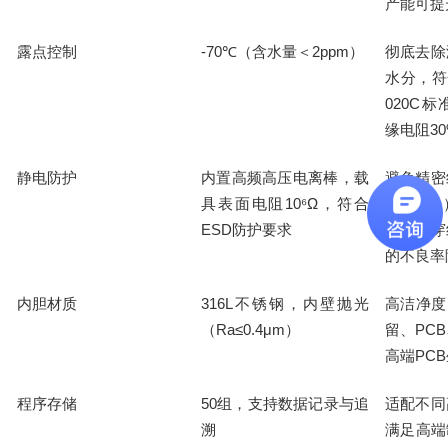
产能可提
露点控制
-70℃
2ppm
彻底去除
（含水量＜
）
水分，符
020C
标
3
缘电阻
静电防护
内置高频高压电离棒，载
避免精密
具表面电阻
10⁶Ω
≤0.1mm
，符合
ESD
防护要求
尘、击穿
的不良率
内胆材质
316L
高洁净度
不锈钢，内壁抛光
Ra≤0.4μm
留、
PCB
（
）
PCB
高端
程序存储
50
适配不同
组，支持数据记录与追
溯
满足高端