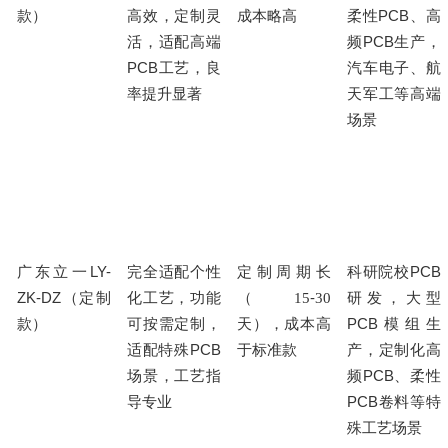
高效，定制灵
成本略高
PCB
款）
柔性
、高
活，适配高端
PCB
频
生产，
PCB
工艺，良
汽车电子、航
率提升显著
天军工等高端
场景
广东立一
LY-
完全适配个性
定制周期长
科研院校
PCB
ZK-DZ
化工艺，功能
（
-
（定制
15
30
研发，大型
可按需定制，
天），成本高
PCB
款）
模组生
适配特殊
PCB
于标准款
产，定制化高
PCB
场景，工艺指
频
、柔性
PCB
导专业
卷料等特
殊工艺场景