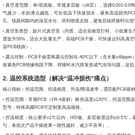
•
/
≤8
0.001-0.0
真空度范围：单
双面板、常规多层板（
层），选择
PC
气越少，水的沸点越低，可在低温下快速脱水，避免高温损伤
孔、线路间隙内的深层水分、溶剂彻底去除，避免后续焊接时出现
•
真空泵类型：旋片式真空泵（内置，适合实验室打样、小批量生
50%
PCB
度提升
，适合大批量生产、高端
干燥，可快速达到高真空
PCB
染
线路）。
•
PCB
-40℃
≤48ppm
露点控制：
干燥需将露点控制在
以下（含水量
PCB
效避免
绝缘电阻下降、焊接时水汽挥发形成气泡等问题，这也
2.
温控系统选型（解决
“
温冲损伤
”
痛点）
/
PCB
核心指标：控温范围、控温精度、升温
降温速率，需匹配
基
•
PCB
FR-4
≤120℃
控温范围：常规
（
基材）耐热温度
，控温范围
PCB
型号；特殊高频
可定制更高温规格。
•
±1℃
HDI
±0.5℃
控温精度：核心要求
以内，
板、多层板需达到
，
匀，各批次产品干燥效果一致性越好，减少不良率）。