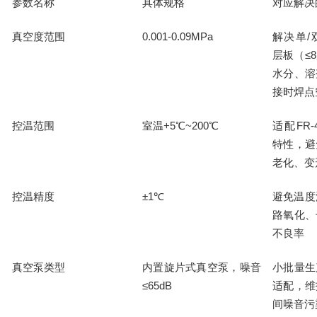
参数名称
具体规格
对应解决
真空度范围
0.001-0.09MPa
解决单
/
≤8
层板（
水分、溶
接时焊点
控温范围
室温
+5℃~200℃
适配
FR-
特性，避
老化、变
控温精度
±1℃
避免温度
路氧化、
不良率
真空泵类型
内置旋片式真空泵，噪音
小批量生
≤65dB
适配，维
间噪音污