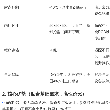
露点控制
-40℃
≤48ppm
满足常规
（含水量
）
避免绝缘
内胆尺寸
50×50×50cm
5
适配中小
，
层可拆
免
PCB
卸托盘（间距可调）
堆
少刮伤
程序存储
20
适配不同
组
艺，无需
提升操作
售后保障
质保
1
解决售后
年，终身维护，全
48
设备故障
国
小时上门服务
2.
核心优势（贴合基础需求，高性价比）
•
/
适配性强：专为单
双面板、普通多层板设计，参数精准匹配基础
PCB
8%
1.5%
将常规
干燥不良率从
降至
以下。