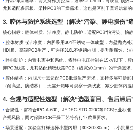
•
/
≤2℃/min
“
升温
降温速率：需支持梯度控温，速率
，可设置
预热
PCB
尤其适配多层板、柔性
的干燥需求，这也是区别于普通烘箱的
3.
腔体与防护系统选型（解决
“
污染、静电损伤
”
PCB“
核心指标：腔体材质、洁净度、静电防护，适配
怕污染、怕
•
304
腔体材质与洁净度：内胆采用
不锈钢一体成型，内壁抛光处
HDI
PCB
316L
板、高端
生产，可选择
不锈钢内胆，提升耐腐蚀、洁
•
15kV
静电防护：内置电离中和系统，将静电电压控制在
以下，腔
PCB
PCB
≤0.1mm
穿
线路，尤其适配精密线路
（线宽
）的干燥需求
•
PCB
腔体结构：内胆尺寸需适配
批量生产需求，支持多层可拆卸
（耐高温、防结雾），无需开箱即可观察干燥状态，减少腔体内温
4.
合规与适配性选型（解决
“
选型盲目、售后滞后
•
IPC-A-600
JEDEC-STD-020C
PCB
合规性：需符合
、
等
行业标准
PCB
合规风险，同时保障
干燥工艺符合行业质量要求。
•
30×30×30cm
场景适配：实验室打样选择小型内胆（
），小批量