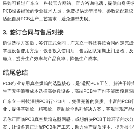
采购可通过广东立一科技官方网站、官方咨询电话，提供自身需
PCB
设备经验的专业技术人员，免费提供选型指导、参数适配建议
PCB
适配自身
生产工艺需求，避免选型失误。
3.
签订合同与售后对接
确认选型方案后，签订正式合同，广东立一科技将按合同约定完成
掌握设备使用方法；设备投入使用后，售后团队定期上门巡检，及
痛点，提升生产效率与产品良率，降低生产成本。
结尾总结
PCB
“
PCB
行业专用真空烘箱的选型核心，是
适配
工艺、解决干燥
PCB
生产无需浪费成本选择高参数设备，高端
生产也不能因预算限
PCB
1
PCB
广东立一科技深耕
行业
8
年，凭借完善的资质、丰富的
业，提供基础款、精密款、定制款全系列解决方案，客观呈现产品
PCB
PCB
若你正面临
真空烘箱选型困惑，或想解决
干燥环节的水分
PCB
案，让设备真正适配
生产工艺，助力生产提质降本、提升核心