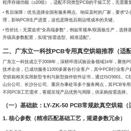
≥20
PCB
程序存储功能（
组），适配不同类型
的干燥工艺，无需重
•
“2
售后保障：优先选择全国有服务网点、响应及时的厂家，要求
PCB
理，影响
生产进度，这也是降低后期运维成本的关键。
•
“
”
/
性价比：无需追求
全高端参数
，例如常规单
双面板生产，选择
“
”
升级高参数配置，实现
按需选型、精准适配
。
二、广东立一科技
PCB
专用真空烘箱推荐（适
2008
1
P
广东立一科技成立于
年，深耕环境试验设备领域
8
年，聚焦
11000
PCB
技术企业，已成功服务
多家各行业客户，其中
行业客户
ISO9001
C
空烘箱相关实用新型专利与新型操作软件证书，通过
、
PCB
山分公司、长沙分公司、重庆办事处等多个服务网点，其
专用
PCB
不同
工艺需求，客观呈现产品优势与局限，供采购按需选择。
（一）基础款：
LY-ZK-50 PCB
常规款真空烘箱（
1.
核心参数（精准匹配基础工艺，规避参数冗余）