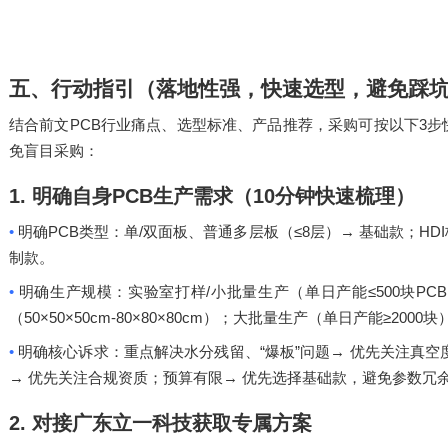
五、行动指引（落地性强，快速选型，避免踩
PCB
3
结合前文
行业痛点、选型标准、产品推荐，采购可按以下
步
免盲目采购：
1.
明确自身
PCB
生产需求（
10
分钟快速梳理）
•
PCB
/
≤8
→
HDI
明确
类型：单
双面板、普通多层板（
层）
基础款；
制款。
•
/
≤500
PCB
明确生产规模：实验室打样
小批量生产（单日产能
块
50×50×50cm-80×80×80cm
≥2000
（
）；大批量生产（单日产能
块
•
“
”
→
明确核心诉求：重点解决水分残留、
爆板
问题
优先关注真空
→
→
优先关注合规资质；预算有限
优先选择基础款，避免参数冗
2.
对接广东立一科技获取专属方案