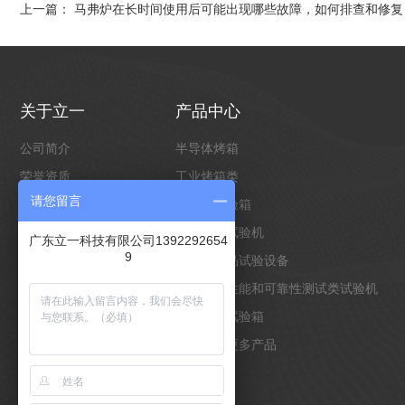
上一篇：
马弗炉在长时间使用后可能出现哪些故障，如何排查和修复
关于立一
产品中心
公司简介
半导体烤箱
荣誉资质
工业烤箱类
请您留言
企业形象
环境类试验箱
合作客户
万能材料试验机
广东立一科技有限公司1392292654
9
客户案例
电池类产品试验设备
非标定制
物理材料性能和可靠性测试类试验机
光照老化试验箱
点击查看更多产品